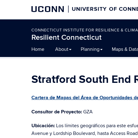
UCONN
UNIVERSITY OF CONN
CONNECTICUT INSTITUTE FOR RESILIENCE & CLIMA
Resilient Connecticut
Skip
Home
About
Planning
Maps & Dat
to
content
Stratford South End R
Cartera de Mapas del Área de Oportunidades de 
Consultor de Proyecto:
GZA
Ubicación:
Los límites geográficos para este esfu
Avenue y Lordship Boulevard, hasta Access Road; C