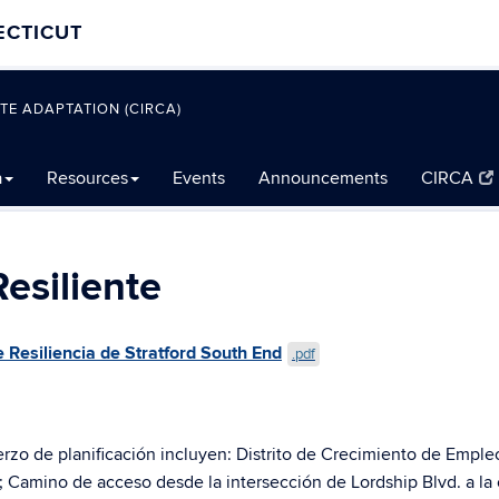
ECTICUT
TE ADAPTATION (CIRCA)
a
Resources
Events
Announcements
CIRCA
esiliente
Resiliencia de Stratford South End
.pdf
erzo de planificación incluyen: Distrito de Crecimiento de Emple
amino de acceso desde la intersección de Lordship Blvd. a la cal