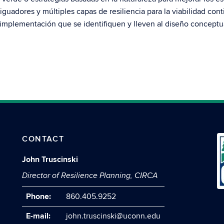
iguadores y múltiples capas de resiliencia para la viabilidad con
a implementación que se identifiquen y lleven al diseño conceptua
CONTACT
John Truscinski
Director of Resilience Planning, CIRCA
Phone:
860.405.9252
E-mail:
john.truscinski@uconn.edu