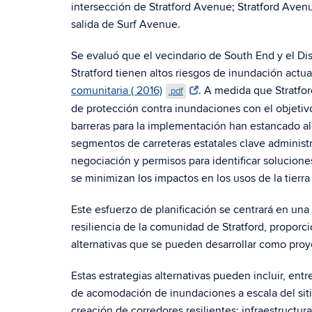
intersección de Stratford Avenue; Stratford Avenu
salida de Surf Avenue.
Se evaluó que el vecindario de South End y el D
Stratford tienen altos riesgos de inundación actual
comunitaria ( 2016)
. A medida que Stratfo
.pdf
de protección contra inundaciones con el objetivo
barreras para la implementación han estancado alg
segmentos de carreteras estatales clave administ
negociación y permisos para identificar solucion
se minimizan los impactos en los usos de la tierra
Este esfuerzo de planificación se centrará en una
resiliencia de la comunidad de Stratford, propor
alternativas que se pueden desarrollar como proy
Estas estrategias alternativas pueden incluir, ent
de acomodación de inundaciones a escala del sitio 
creación de corredores resilientes; infraestructur