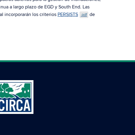
tinua a largo plazo de EGD y South End. Las
l incorporarán los criterios
PERSISTS
de
.pdf