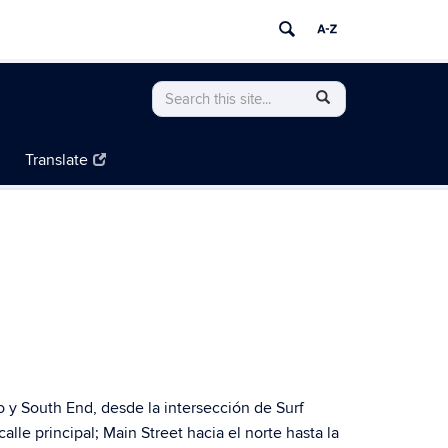
Search
Search
SEARCH
in
this
https://resilientconnecticut.uconn.edu/>
Site
Translate
o y South End, desde la intersección de Surf
le principal; Main Street hacia el norte hasta la