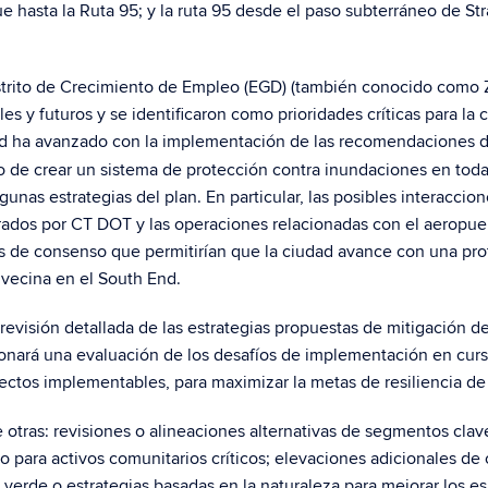
e hasta la Ruta 95; y la ruta 95 desde el paso subterráneo de St
istrito de Crecimiento de Empleo (EGD) (también conocido como
es y futuros y se identificaron como prioridades críticas para la 
rd ha avanzado con la implementación de las recomendaciones de
 de crear un sistema de protección contra inundaciones en toda 
unas estrategias del plan. En particular, las posibles interacci
rados por CT DOT y las operaciones relacionadas con el aeropue
es de consenso que permitirían que la ciudad avance con una pro
 vecina en el South End.
 revisión detallada de las estrategias propuestas de mitigación
cionará una evaluación de los desafíos de implementación en cur
ectos implementables, para maximizar la metas de resiliencia d
re otras: revisiones o alineaciones alternativas de segmentos cla
para activos comunitarios críticos; elevaciones adicionales de c
a verde o estrategias basadas en la naturaleza para mejorar los e